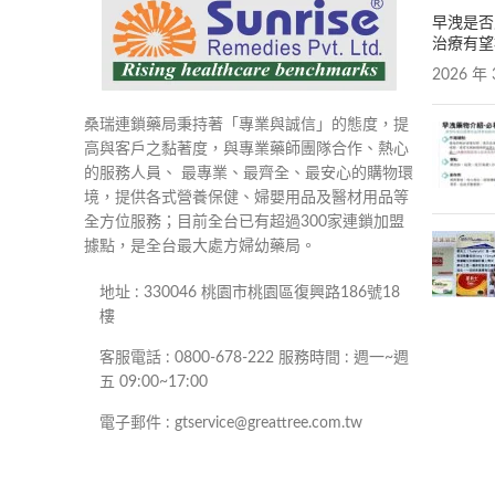
早洩是否
治療有望
2026 年 
桑瑞連鎖藥局秉持著「專業與誠信」的態度，提
高與客戶之黏著度，與專業藥師團隊合作、熱心
的服務人員、 最專業、最齊全、最安心的購物環
境，提供各式營養保健、婦嬰用品及醫材用品等
全方位服務；目前全台已有超過300家連鎖加盟
據點，是全台最大處方婦幼藥局。
地址 : 330046 桃園市桃園區復興路186號18
樓
客服電話 : 0800-678-222 服務時間 : 週一~週
五 09:00~17:00
電子郵件 : gtservice@greattree.com.tw