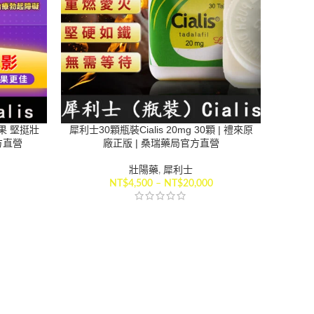
效果 堅挺壯
犀利士30顆瓶裝Cialis 20mg 30顆 | 禮來原
方直營
廠正版 | 桑瑞藥局官方直營
壯陽藥
,
犀利士
NT$
4,500
–
NT$
20,000