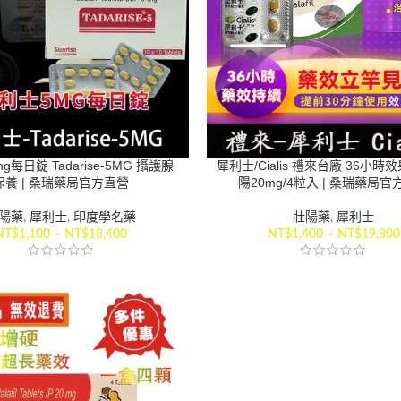
g每日錠 Tadarise-5MG 攝護腺
犀利士/Cialis 禮來台廠 36小時
保養 | 桑瑞藥局官方直營
陽20mg/4粒入 | 桑瑞藥局官
陽藥
,
犀利士
,
印度學名藥
壯陽藥
,
犀利士
NT$
1,100
–
NT$
18,400
NT$
1,400
–
NT$
19,800