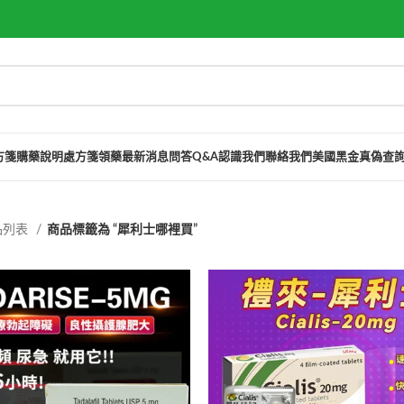
方箋購藥說明
處方箋領藥
最新消息
問答Q&A
認識我們
聯絡我們
美國黑金真偽查
品列表
商品標籤為 “犀利士哪裡買”