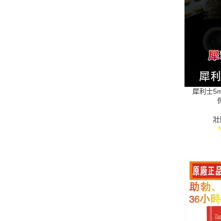
犀利士5m
壯