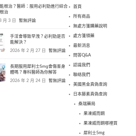
能根治？醫師：服用必利勁進行綜合
首頁
根治
所有商品
3 月 3 日
暫無評論
無處方箋購藥說明
手淫會導致早洩？必利勁是否
處方箋領藥
能解決？
最新消息
2026 年 2 月 27 日
暫無評論
問答Q&A
認識我們
長期服用犀利士5mg會傷害身
體嗎？專科醫師為你解答
聯絡我們
2026 年 2 月 24 日
暫無評論
美國黑金真偽查詢
日本藤素真偽查詢
桑瑞藥局
果凍威而鋼
果凍威而鋼哪裡買
犀利士5mg