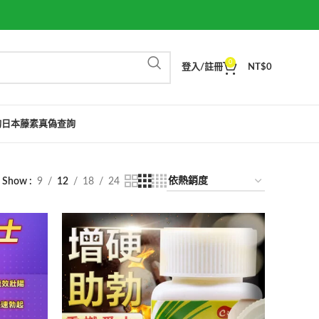
0
登入/註冊
NT$
0
詢
日本藤素真偽查詢
Show
9
12
18
24