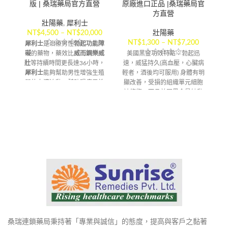
版 | 桑瑞藥局官方直營
原廠進口正品 |桑瑞藥局官
1
方直營
壯陽藥
,
犀利士
NT$
4,500
–
NT$
20,000
壯陽藥
NT$
1,300
–
NT$
7,200
犀利士
是治療男性
勃起功能障
礙
的藥物，藥效比
威而鋼樂威
美國黑金功效特點：勃起迅
壯
等持續時間更長達36小時，
速，威猛持久(高血壓，心臟病
雙
犀利士
能夠幫助男性增強生殖
輕者，酒後均可服用) 身體有明
O
器的血液流動，幫助陽痿男性
顯改善，受損的組織單元細胞
在有性需求時持久性勃起的效
被修復。而且美國黑金是純動
果，幫助不同癥狀男性陽痿患
植物的成分使得美國黑金副作
者，改善
早洩
等問題，不管是
用極其微弱。
一
輕度、中度或重度的
陽痿ED
，
【配送方式】
效
都能夠恢復性生活。每日服用
每
5mg犀利士更是能治療攝護腺
肥大增生（BPH），是美國
FDA、歐盟，唯一核准同時治
療ED和BPH症狀的藥物。
【配送方式】
桑瑞連鎖藥局秉持著「專業與誠信」的態度，提高與客戶之黏著