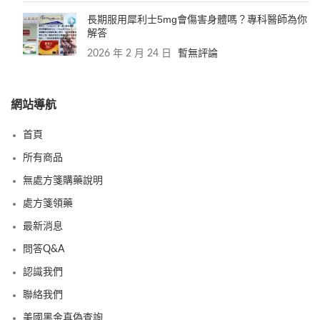
長期服用犀利士5mg會傷害身體嗎？專科醫師為你
解答
2026 年 2 月 24 日
暫無評論
網站導航
首頁
所有商品
無處方箋購藥說明
處方箋領藥
最新消息
問答Q&A
認識我們
聯絡我們
美國黑金真偽查詢