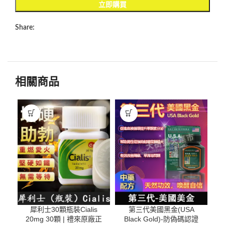
立即購買
Share:
相關商品
犀利士30顆瓶裝Cialis
第三代美國黑金(USA
20mg 30顆 | 禮來原廠正
Black Gold)-防偽碼認證
S