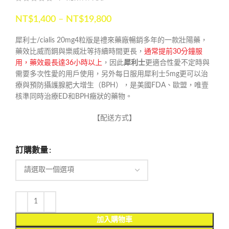
NT$
1,400
–
NT$
19,800
犀利士/cialis 20mg4粒版是禮來藥廠暢銷多年的一款壯陽藥，
藥效比威而鋼與樂威壯等持續時間更長，
通常提前30分鐘服
用，藥效最長達36小時以上
，因此
犀利士
更適合性愛不定時與
需要多次性愛的用戶使用，另外每日服用犀利士5mg更可以治
療與預防攝護腺肥大增生（BPH），是美國FDA、歐盟，唯壹
核準同時治療ED和BPH癥狀的藥物。
【配送方式】
訂購數量
加入購物車