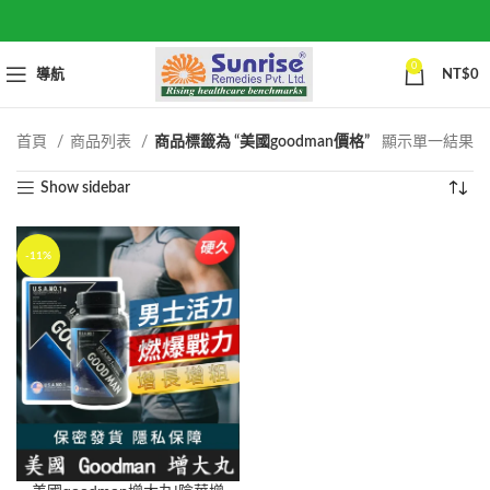
0
導航
NT$
0
首頁
商品列表
商品標籤為 “美國goodman價格”
顯示單一結果
Show sidebar
-11%