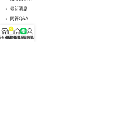
最新消息
問答Q&A
認識我們
0
所有商品
購物車
首頁
客服Line
我的賬戶
聯絡我們
美國黑金真偽查詢
日本藤素真偽查詢
桑瑞藥局
果凍威而鋼
果凍威而鋼哪裡買
犀利士5mg
犀利士5mg哪裡買
桑瑞藥房
果凍偉哥
果凍偉哥哪裡買