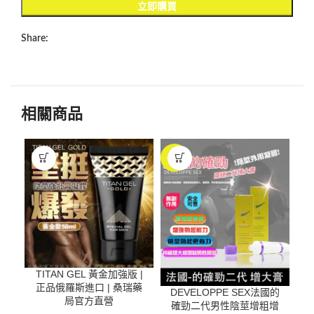
立即購買
Share:
相關商品
-47%
-1
TITAN GEL 黃金加強版 |
正品俄羅斯進口 | 桑瑞藥
DEVELOPPE SEX法國的
美
局官方直營
確勁二代男性陰莖增粗增