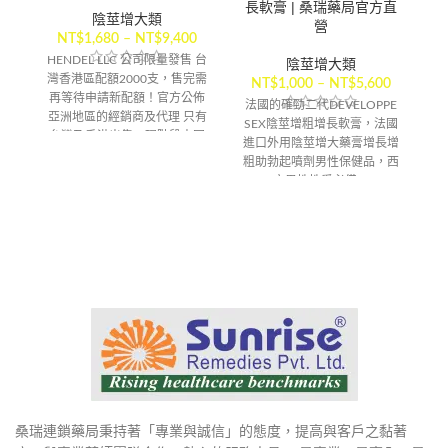
長軟膏 | 桑瑞藥局官方直
陰莖增大類
營
NT$
1,680
–
NT$
9,400
HENDEL LLC 公司限量發售 台
陰莖增大類
灣香港區配額2000支，售完需
NT$
1,000
–
NT$
5,600
美
再等待申請新配額！官方公佈
法國的確勁二代DEVELOPPE
亞洲地區的經銷商及代理 只有
SEX陰莖增粗增長軟膏，法國
台灣及香港出售。現階段中國
進口外用陰莖增大藥膏增長增
大陸淘寶網站及馬來西亞禁止
粗助勃起噴劑男性保健品，西
發售，預防不法分子及詐騙集
方男性性愛必備。
團模仿製造假貨。
【配送方式】
【配送方式】
桑瑞連鎖藥局秉持著「專業與誠信」的態度，提高與客戶之黏著