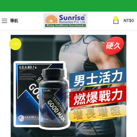
0
導航
NT$
0
-11%