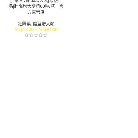
加拿大Vimax增大丸|原廠正
品|壯陽增大增粗60粒/瓶丨官
方直營店
壯陽藥
,
陰莖增大類
NT$
1,600
–
NT$
8,000