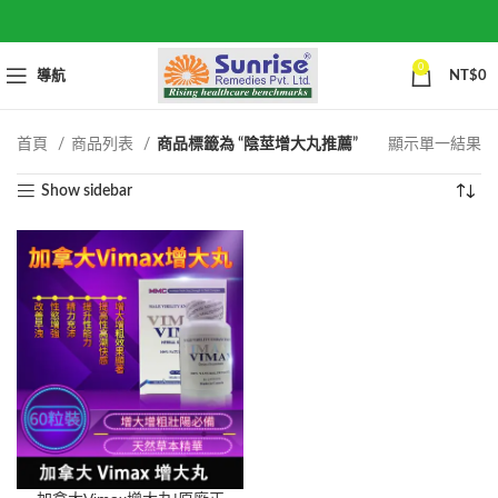
0
導航
NT$
0
首頁
商品列表
商品標籤為 “陰莖增大丸推薦”
顯示單一結果
Show sidebar