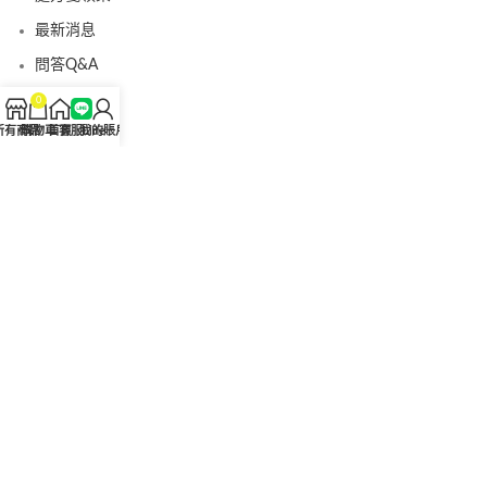
最新消息
問答Q&A
認識我們
0
所有商品
購物車
首頁
客服Line
我的賬戶
聯絡我們
美國黑金真偽查詢
日本藤素真偽查詢
桑瑞藥局
果凍威而鋼
果凍威而鋼哪裡買
犀利士5mg
犀利士5mg哪裡買
桑瑞藥房
果凍偉哥
果凍偉哥哪裡買