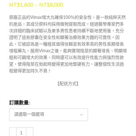
NT$
1,600
–
NT$
8,000
原廠正品的Vimax增大丸確保100％的安全性，是一款純粹天然
的産品，其成分原料均採用植物提取而成。經過醫學專家們多
次詳細的臨床試驗以及衆多男性患者持續不斷地使用後，充分
證明了這些膠囊在安全性和顯著治療效果方麵的可靠性。因
此，它被認為是一種極其值得信賴並有效率高的男性長期增長
增粗藥丸。服用Vimax之後，能夠實現陰莖的顯著增長、明顯增
粗和可觀增大的效果，同時還可以有效提升性能力與強烈性欲
望，使得陰莖在勃起時變得更加地堅硬有力、讓整個性生活過
程變得更加持久不衰！
【配送方式】
訂購數量