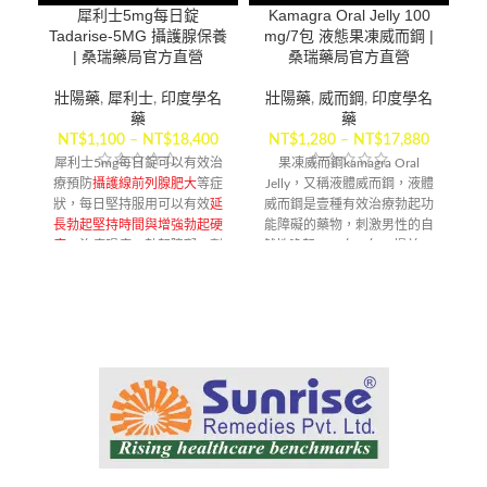
犀利士5mg每日錠
Kamagra Oral Jelly 100
美
Tadarise-5MG 攝護腺保養
mg/7包 液態果凍威而鋼 |
| 桑瑞藥局官方直營
桑瑞藥局官方直營
壯陽藥
,
犀利士
,
印度學名
壯陽藥
,
威而鋼
,
印度學名
藥
藥
NT$
1,100
–
NT$
18,400
NT$
1,280
–
NT$
17,880
犀利士5mg每日錠可以有效治
果凍威而鋼kamagra Oral
療預防
攝護線前列腺肥大
等症
Jelly，又稱液體威而鋼，液體
狀，每日堅持服用可以有效
延
威而鋼是壹種有效治療勃起功
長勃起堅持時間與增強勃起硬
能障礙的藥物，刺激男性的自
日
度
，治療陽痿，勃起障礙，劑
然性喚起。一次一包，提前30
增
量小無副作用。
分鐘服用，效果有效持續4小時
【配送方式】
以上
6
【配送方式】
G
於