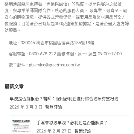
桑瑞連鎖藥局秉持著「專業與誠信」的態度，提高與客戶之黏著
度，與專業藥師團隊合作、熱心的服務人員、 最專業、最齊全、最
安心的購物環境，提供各式營養保健、婦嬰用品及醫材用品等全方
位服務；目前全台已有超過300家連鎖加盟據點，是全台最大處方婦
幼藥局。
地址 : 330046 桃園市桃園區復興路186號18樓
客服電話 : 0800-678-222 服務時間 : 週一~週五 09:00~17:00
電子郵件 : gtservice@greattree.com.tw
最新文章
早洩是否能根治？醫師：服用必利勁進行綜合治療有望根治
2026 年 3 月 3 日
暫無評論
手淫會導致早洩？必利勁是否能解決？
2026 年 2 月 27 日
暫無評論