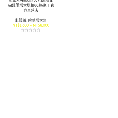
加拿大Vimax增大丸|原廠正
品|壯陽增大增粗60粒/瓶丨官
方直營店
壯陽藥
,
陰莖增大類
NT$
1,600
–
NT$
8,000