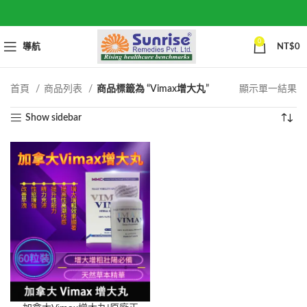
0
導航
NT$
0
首頁
商品列表
商品標籤為 “Vimax增大丸”
顯示單一結果
Show sidebar