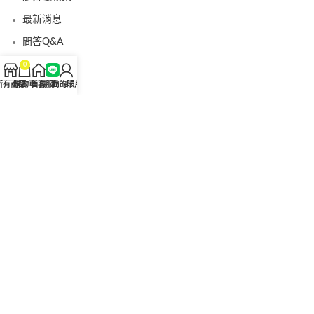
最新消息
問答Q&A
認識我們
0
所有商品
購物車
首頁
客服Line
我的賬戶
聯絡我們
美國黑金真偽查詢
日本藤素真偽查詢
桑瑞藥局
果凍威而鋼
果凍威而鋼哪裡買
犀利士5mg
犀利士5mg哪裡買
桑瑞藥房
果凍偉哥
果凍偉哥哪裡買