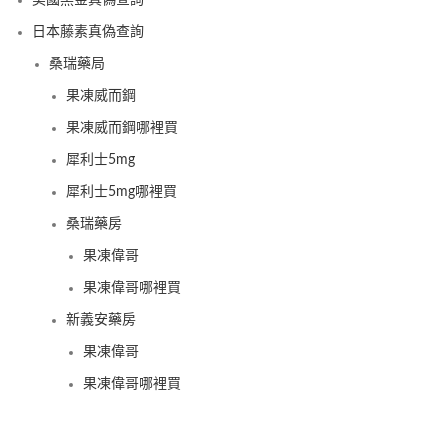
日本藤素真偽查詢
桑瑞藥局
果凍威而鋼
果凍威而鋼哪裡買
犀利士5mg
犀利士5mg哪裡買
桑瑞藥房
果凍偉哥
果凍偉哥哪裡買
新義安藥房
果凍偉哥
果凍偉哥哪裡買