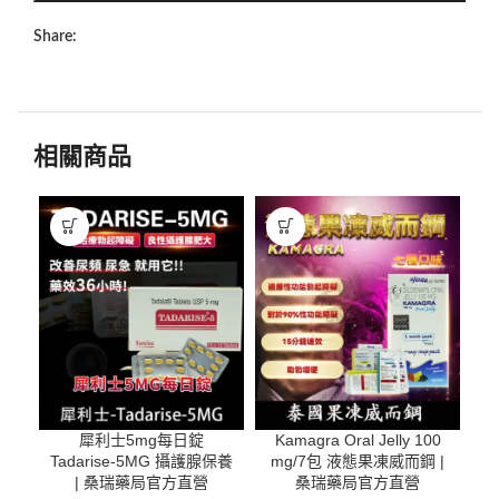
Share:
相關商品
犀利士5mg每日錠
Kamagra Oral Jelly 100
Tadarise-5MG 攝護腺保養
mg/7包 液態果凍威而鋼 |
6
| 桑瑞藥局官方直營
桑瑞藥局官方直營