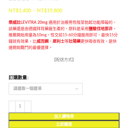
NT$
1,400
–
NT$
19,800
樂威壯LEVITRA 20mg
適用於治療男性陰莖勃起功能障礙的，
該藥還是由德國拜耳藥廠生產的，原料是采用
鹽酸伐地那非
。
推薦開始用量為10mg，性交前15-60分鐘服用即可，最快15分
鐘就有效果，比
威而鋼
、
犀利士
等
壯陽藥
更快吸收有效，是快
速開始戰鬥的最優選擇。
【配送方式】
訂購數量
加入購物車
立即購買