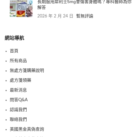
長期服用犀利士5mg會傷害身體嗎？專科醫師為你
解答
2026 年 2 月 24 日
暫無評論
網站導航
首頁
所有商品
無處方箋購藥說明
處方箋領藥
最新消息
問答Q&A
認識我們
聯絡我們
美國黑金真偽查詢