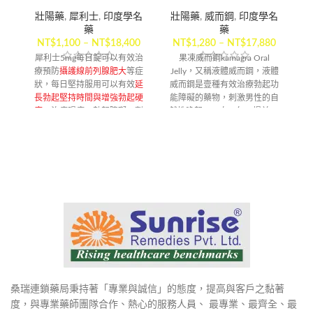
壯陽藥
,
犀利士
,
印度學名
壯陽藥
,
威而鋼
,
印度學名
藥
藥
NT$
1,100
–
NT$
18,400
NT$
1,280
–
NT$
17,880
犀利士5mg每日錠可以有效治
果凍威而鋼kamagra Oral
療預防
攝護線前列腺肥大
等症
Jelly，又稱液體威而鋼，液體
必
狀，每日堅持服用可以有效
延
威而鋼是壹種有效治療勃起功
長勃起堅持時間與增強勃起硬
能障礙的藥物，刺激男性的自
度
，治療陽痿，勃起障礙，劑
然性喚起。一次一包，提前30
(
量小無副作用。
分鐘服用，效果有效持續4小時
6
【配送方式】
以上
【配送方式】
讓
司
2
桑瑞連鎖藥局秉持著「專業與誠信」的態度，提高與客戶之黏著
度，與專業藥師團隊合作、熱心的服務人員、 最專業、最齊全、最