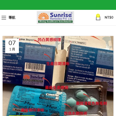
0
導航
NT$
0
07
1 月