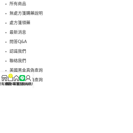
所有商品
無處方箋購藥說明
處方箋領藥
最新消息
問答Q&A
認識我們
聯絡我們
美國黑金真偽查詢
0
日本藤素真偽查詢
所有商品
購物車
首頁
客服Line
我的賬戶
桑瑞藥局
果凍威而鋼
果凍威而鋼哪裡買
犀利士5mg
犀利士5mg哪裡買