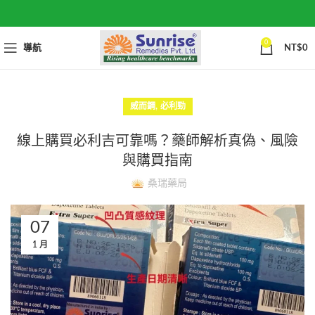
0
導航
NT$
0
,
威而鋼
必利勁
線上購買必利吉可靠嗎？藥師解析真偽、風險
與購買指南
桑瑞藥局
07
1 月