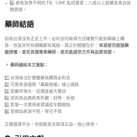
6️⃣ 避免背景不明的 FB／LINE 私訊賣家；八成以上假藥皆來自這
類管道。
藥師結語
因為台灣沒有正式上市，必利吉的取得方式確實只能依賴線上購
買，但並非所有網購都有風險。真正的關鍵在於：
來源是否經過藥
廠授權、是否具備專業藥師、是否能提供文件與品質保證。
📌
藥師總結本文重點：
1️⃣ 台灣無法於實體藥局購買必利吉
2️⃣ 可靠來源僅限「藥廠授權」線上通路
3️⃣ 假藥市場大，低價是最大警訊
4️⃣ 收到商品需檢查外觀、封條、批號
5️⃣ 對第一次使用者建議從半顆開始
6️⃣ 若網站來源不明，寧可不買
正確選擇平台，你就能安全取得正品，放心使用。