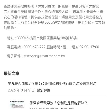
桑瑞連鎖藥局秉持著「專業與誠信」的態度，提高與客戶之黏著
度，與專業藥師團隊合作、熱心的服務人員、 最專業、最齊全、最
安心的購物環境，提供各式營養保健、婦嬰用品及醫材用品等全方
位服務；目前全台已有超過300家連鎖加盟據點，是全台最大處方婦
幼藥局。
地址 : 330046 桃園市桃園區復興路186號18樓
客服電話 : 0800-678-222 服務時間 : 週一~週五 09:00~17:00
電子郵件 : gtservice@greattree.com.tw
最新文章
早洩是否能根治？醫師：服用必利勁進行綜合治療有望根治
2026 年 3 月 3 日
暫無評論
手淫會導致早洩？必利勁是否能解決？