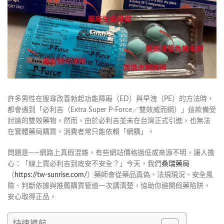
許多男性在搜尋改善勃起功能障礙（ED）與早洩（PE）的方法時，
都會遇到「必利吉（Extra Super P-Force／雙效威而鋼）」這款備受
討論的雙效藥物。然而，由於必利吉並未在台灣正式引進，也無法
在實體藥局購買，消費者常只能依賴「網購」。
問題是——網路上真假混雜，有些網站價格過低或來源不明，讓人擔
心：「線上買必利吉到底安不安全？」今天，我們
桑瑞藥局
（
https://tw-sunrise.com/
）藥師會從藥品真偽、法規現況、安全風
險、判斷依據與推薦購買管道一次講清楚，協助你避開假藥陷阱，
安心取得正品。
快速導航