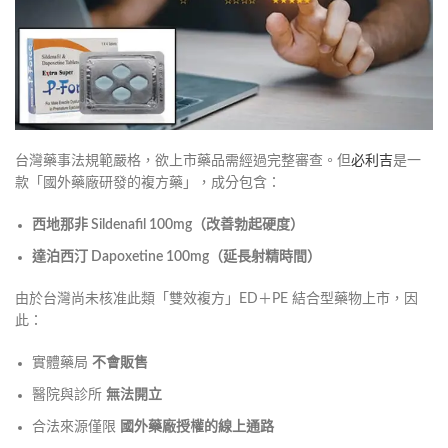
台灣藥事法規範嚴格，欲上市藥品需經過完整審查。但
必利吉
是一
款「國外藥廠研發的複方藥」，成分包含：
西地那非 Sildenafil 100mg（改善勃起硬度）
達泊西汀 Dapoxetine 100mg（延長射精時間）
由於台灣尚未核准此類「雙效複方」ED＋PE 結合型藥物上市，因
此：
實體藥局
不會販售
醫院與診所
無法開立
合法來源僅限
國外藥廠授權的線上通路