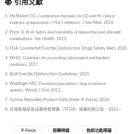
📚 引用文獻
McMahon CG.
Combination therapies for ED and PE: clinical
evidence of dapoxetine + PDE5 inhibitors.
J Sex Med. 2014.
Pryor JL et al.
Safety and tolerability of dapoxetine and sildenafil
combinations.
Sex Health. 2013.
FDA. Counterfeit Erectile Dysfunction Drugs Safety Alert, 2020.
WHO.
Guidelines for preventing substandard and falsified
medicines.
2017.
AUA Erectile Dysfunction Guidelines, 2023.
Waldinger MD.
Premature ejaculation—drug treatment
updates.
World J Urol. 2011.
Sunrise Remedies Product Data Sheet (P-Force), 2024.
台灣衛福部食品藥物管理署（TFDA）偽藥防制公告，2023。
P-Force
假藥辨識
勃起功能障礙