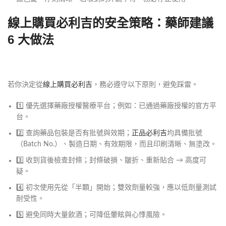
線上購買必利吉的安全策略：藥師建議
6 大做法
若你決定從
線上購買必利吉
，務必遵守以下原則，避免踩雷。
1️⃣ 優先選擇藥廠授權醫療平台；例如：已通過藥廠授權的官方平
台。
2️⃣ 查詢藥品包裝是否有批號與效期；
正品必利吉
均具備批號
（Batch No.）、製造日期、有效期限，而且印刷清晰、無塗改。
3️⃣ 收到貨後檢查封條；封條破損、皺折、重新貼合 → 高度可
疑。
4️⃣ 初次使用先從「半顆」開始；雙效劑量較強，應以低劑量測試
耐受性。
5️⃣ 避免同時大量飲酒；可降低暈眩與心悸風險。