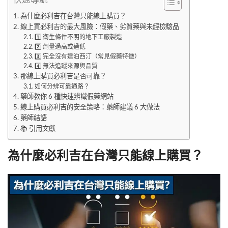
為什麼必利吉在台灣只能線上購買？
線上買必利吉的最大風險：假藥、劣質藥與未經檢驗品
1️⃣ 衛生條件不明的地下工廠製造
2️⃣ 劑量過高或過低
3️⃣ 完全沒有達泊西汀（常見假藥特徵）
4️⃣ 無法追蹤來源與品質
那線上購買必利吉是否可靠？
如何分辨可靠通路？
藥師教你 6 種快速辨識假藥網站
線上購買必利吉的安全策略：藥師建議 6 大做法
藥師結語
📚 引用文獻
為什麼必利吉在台灣只能線上購買？