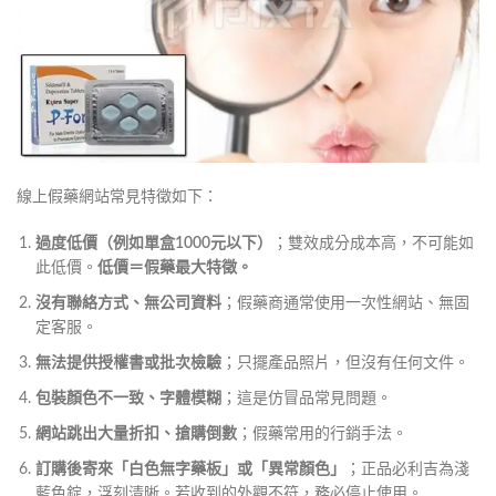
線上假藥網站常見特徵如下：
過度低價（例如單盒1000元以下）
；雙效成分成本高，不可能如
此低價。
低價＝假藥最大特徵。
沒有聯絡方式、無公司資料
；假藥商通常使用一次性網站、無固
定客服。
無法提供授權書或批次檢驗
；只擺產品照片，但沒有任何文件。
包裝顏色不一致、字體模糊
；這是仿冒品常見問題。
網站跳出大量折扣、搶購倒數
；假藥常用的行銷手法。
訂購後寄來「白色無字藥板」或「異常顏色」
；正品必利吉為淺
藍色錠，浮刻清晰。若收到的外觀不符，務必停止使用。