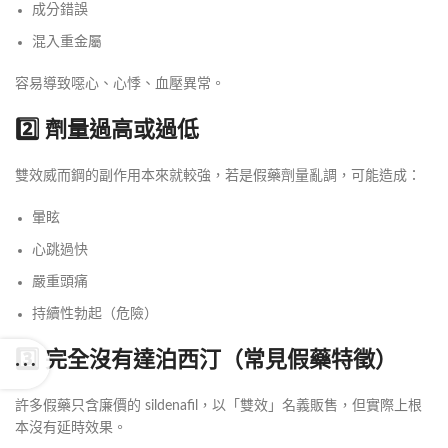
成分錯誤
混入重金屬
容易導致噁心、心悸、血壓異常。
2️⃣ 劑量過高或過低
雙效威而鋼的副作用本來就較強，若是假藥劑量亂調，可能造成：
暈眩
心跳過快
嚴重頭痛
持續性勃起（危險）
3️⃣ 完全沒有達泊西汀（常見假藥特徵）
許多假藥只含廉價的 sildenafil，以「雙效」名義販售，但實際上根
本沒有延時效果。