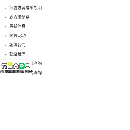
無處方箋購藥說明
處方箋領藥
最新消息
問答Q&A
認識我們
聯絡我們
美國黑金真偽查詢
0
所有商品
購物車
首頁
客服Line
我的賬戶
日本藤素真偽查詢
桑瑞藥局
果凍威而鋼
果凍威而鋼哪裡買
犀利士5mg
犀利士5mg哪裡買
桑瑞藥房