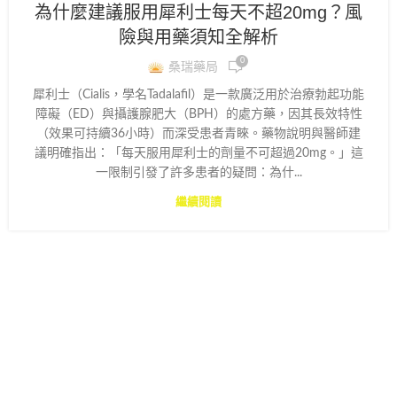
為什麼建議服用犀利士每天不超20mg？風
險與用藥須知全解析
0
桑瑞藥局
犀利士（Cialis，學名Tadalafil）是一款廣泛用於治療勃起功能
障礙（ED）與攝護腺肥大（BPH）的處方藥，因其長效特性
（效果可持續36小時）而深受患者青睞。藥物說明與醫師建
議明確指出：「每天服用犀利士的劑量不可超過20mg。」這
一限制引發了許多患者的疑問：為什...
繼續閱讀