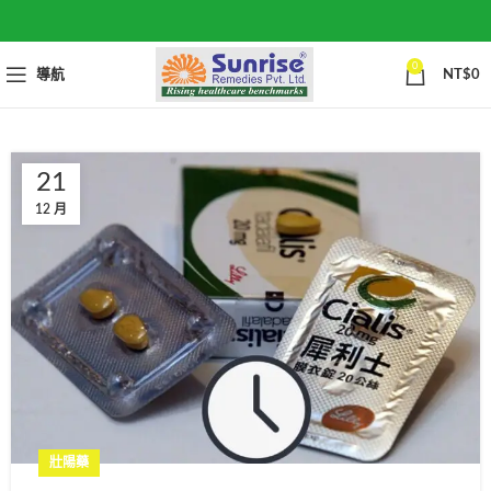
0
導航
NT$
0
21
12 月
壯陽藥