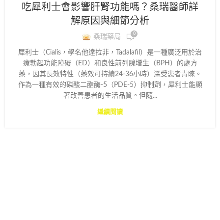
吃犀利士會影響肝腎功能嗎？桑瑞醫師詳
解原因與細節分析
0
桑瑞藥局
犀利士（Cialis，學名他達拉非，Tadalafil）是一種廣泛用於治
療勃起功能障礙（ED）和良性前列腺增生（BPH）的處方
藥，因其長效特性（藥效可持續24-36小時）深受患者青睞。
作為一種有效的磷酸二酯酶-5（PDE-5）抑制劑，犀利士能顯
著改善患者的生活品質。但隨...
繼續閱讀