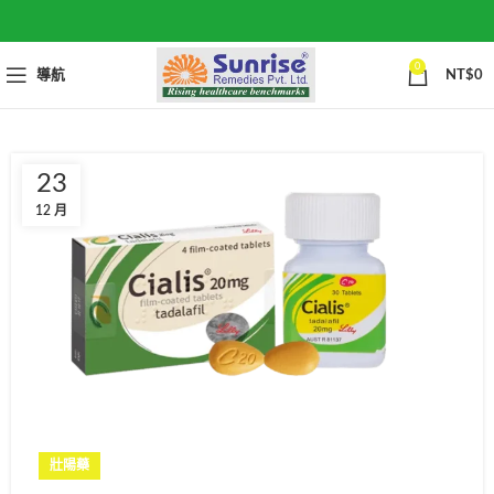
0
導航
NT$
0
23
12 月
壯陽藥