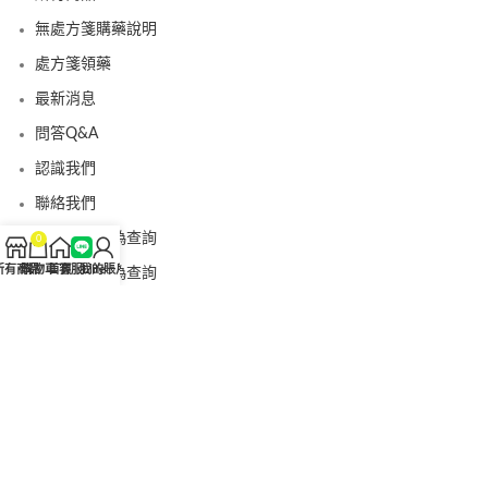
無處方箋購藥說明
處方箋領藥
最新消息
問答Q&A
認識我們
聯絡我們
美國黑金真偽查詢
0
所有商品
購物車
首頁
客服Line
我的賬戶
日本藤素真偽查詢
桑瑞藥局
果凍威而鋼
果凍威而鋼哪裡買
犀利士5mg
犀利士5mg哪裡買
桑瑞藥房