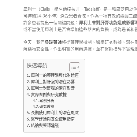
犀利士（Cialis，學名他達拉非，Tadalafil）是一種
可持續24-36小時）深受患者青睞。作為一種有效的磷酸二
許多患者提出一個關鍵問題：
犀利士會對肝腎功能造成影響
或不當使用犀利士是否會增加這些器官的負擔，成為患者和
今天，我們
桑瑞藥師
將從藥理學機制、醫學研究數據、潛在
解藥物安全性，作出明智的用藥選擇，並在醫師指導下實現
快速導航
犀利士的藥理學與代謝途徑
犀利士對肝臟的潛在影響
犀利士對腎臟的潛在影響
實際案例與研究數據
案例分析
研究數據
長期使用犀利士的潛在風險
醫學建議與安全使用指南
結論與藥師建議