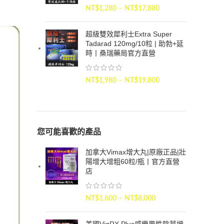
NT$
1,280
–
NT$
17,880
超級雙效犀利士Extra Super
Tadarad 120mg/10粒 | 助勃+延
時丨桑瑞藥局官方直營
NT$
1,980
–
NT$
19,800
您可能喜歡的產品
加拿大Vimax增大丸|原廠正品|壯
陽增大增粗60粒/瓶丨官方直營
店
NT$
1,600
–
NT$
8,000