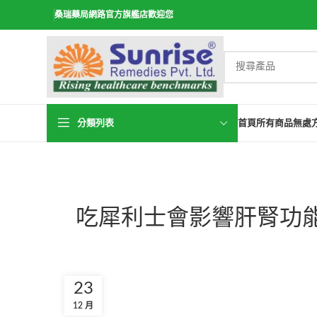
桑瑞藥局網路官方旗艦店歡迎您
分類列表
首頁
所有商品
無處
吃犀利士會影響肝腎功
23
12 月