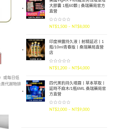
美國VigRX Plus威樂男性陰莖增
大膠囊 1瓶60顆 | 桑瑞藥局官方
直營
NT$
1,500
–
NT$
8,000
印度神露持久液丨射精延迟丨1
瓶/10ml青春版丨桑瑞藥局直營
店
NT$
1,200
–
NT$
4,000
克）或每日低
四代黑豹持久噴霧丨草本萃取丨
負責代謝物排
延時不麻木/1瓶6ML 桑瑞藥局官
方直營
NT$
2,000
–
NT$
9,000