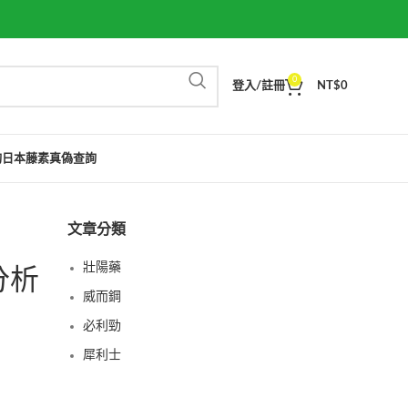
0
登入/註冊
NT$
0
詢
日本藤素真偽查詢
文章分類
壯陽藥
分析
威而鋼
必利勁
犀利士