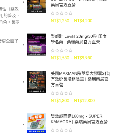
藥局官方直營
效特性（藥效
使用的普及，
NT$
1,250
–
NT$
4,200
角色。長期
樂威壯 Levifil 20mg/30粒 印度
者更全面了
學名藥 | 桑瑞藥局官方直營
NT$
1,580
–
NT$
9,980
美國MAXMAN陰莖增大膠囊2代|
有效延長增粗陰莖 | 桑瑞藥局官
方直營
NT$
1,800
–
NT$
12,800
雙效威而鋼160mg - SUPER
KAMAGRA | 桑瑞藥局官方直營