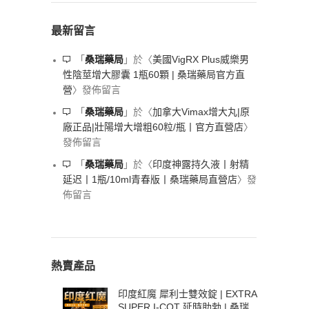
最新留言
美國VigRX Plus威樂男
「
桑瑞藥局
」於〈
性陰莖增大膠囊 1瓶60顆 | 桑瑞藥局官方直
營
〉發佈留言
加拿大Vimax增大丸|原
「
桑瑞藥局
」於〈
廠正品|壯陽增大增粗60粒/瓶丨官方直營店
〉
發佈留言
印度神露持久液丨射精
「
桑瑞藥局
」於〈
延迟丨1瓶/10ml青春版丨桑瑞藥局直營店
〉發
佈留言
熱賣產品
印度紅魔 犀利士雙效錠 | EXTRA
SUPER I-COT 延時助勃 | 桑瑞