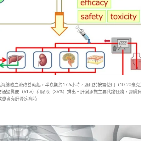
莖海綿體血流改善勃起，半衰期約17.5小時，適用於按需使用（10-20毫
謝物通過糞便（61%）和尿液（36%）排出。肝臟承擔主要代謝任務，腎臟
或患者有肝腎疾病時。