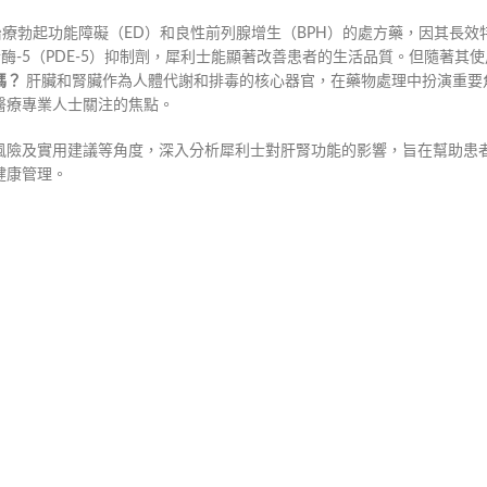
廣泛用於治療勃起功能障礙（ED）和良性前列腺增生（BPH）的處方藥，因其長
酯酶-5（PDE-5）抑制劑，犀利士能顯著改善患者的生活品質。但隨著其
嗎？
肝臟和腎臟作為人體代謝和排毒的核心器官，在藥物處理中扮演重要
醫療專業人士關注的焦點。
風險及實用建議等角度，深入分析犀利士對肝腎功能的影響，旨在幫助患
健康管理。