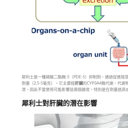
犀利士是一種磷酸二酯酶-5（PDE-5）抑制劑，通過促進陰
劑量（2.5-5毫克）。它主要經
肝臟
的CYP3A4酶代謝，代
泄，因此不當使用可能影響這兩個器官，特別是在劑量過高
犀利士對肝臟的潛在影響