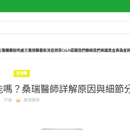
方箋購藥說明
處方箋領藥
最新消息
問答Q&A
認識我們
聯絡我們
美國黑金真偽查
壯陽藥
能嗎？桑瑞醫師詳解原因與細節
作者:
桑瑞藥局