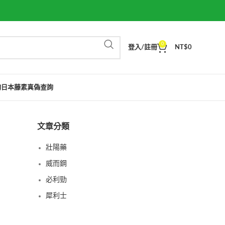
0
登入/註冊
NT$
0
詢
日本藤素真偽查詢
文章分類
壯陽藥
威而鋼
必利勁
犀利士