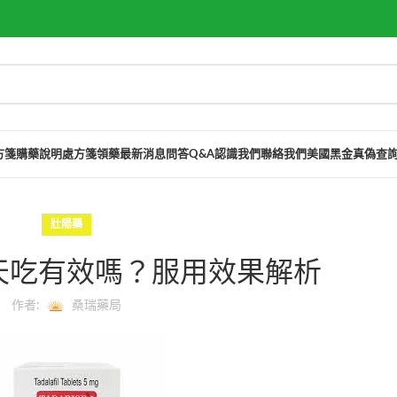
方箋購藥說明
處方箋領藥
最新消息
問答Q&A
認識我們
聯絡我們
美國黑金真偽查
壯陽藥
天吃有效嗎？服用效果解析
作者:
桑瑞藥局