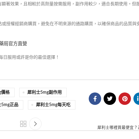
有顯著效果，且相較於高劑量按需服用，副作用較少，適合長期使用。但
站或授權經銷商購買，避免在不明來源的通路購買，以確保商品的品質與
桑瑞藥局官方直營
g每日服用或許是你的最佳選擇！
g價格
犀利士5mg副作用
5mg正品
犀利士5mg每天吃
犀利士哪裡買最便宜？