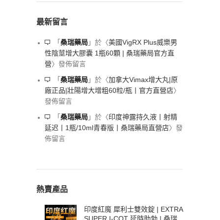
最新留言
美國VigRX Plus威樂男
「
桑瑞藥局
」於〈
性陰莖增大膠囊 1瓶60顆 | 桑瑞藥局官方直
營
〉發佈留言
加拿大Vimax增大丸|原
「
桑瑞藥局
」於〈
廠正品|壯陽增大增粗60粒/瓶丨官方直營店
〉
發佈留言
印度神露持久液丨射精
「
桑瑞藥局
」於〈
延迟丨1瓶/10ml青春版丨桑瑞藥局直營店
〉發
佈留言
熱賣產品
印度紅魔 犀利士雙效錠 | EXTRA
SUPER I-COT 延時助勃 | 桑瑞