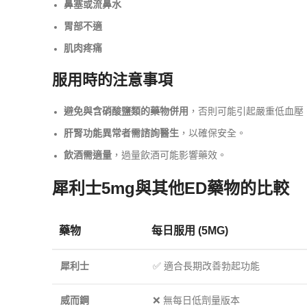
鼻塞或流鼻水
胃部不適
肌肉疼痛
服用時的注意事項
避免與含硝酸鹽類的藥物併用
，否則可能引起嚴重低血壓
肝腎功能異常者需諮詢醫生
，以確保安全。
飲酒需適量
，過量飲酒可能影響藥效。
犀利士5mg與其他ED藥物的比較
藥物
每日服用 (5MG)
犀利士
✅ 適合長期改善勃起功能
威而鋼
❌ 無每日低劑量版本