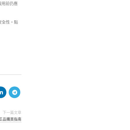
服用前仍應
安全性。點
下一篇文章
正品購買指南