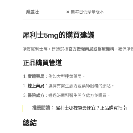
樂威壯
❌ 無每日低劑量版本
犀利士5mg
的購買建議
購買犀利士時，建議選擇
官方授權藥局或醫療機構
，確保購
正品購買管道
實體藥局
：例如大型連鎖藥局。
線上藥局
：選擇有醫生處方或藥師服務的網站。
醫院處方
：透過泌尿科醫生開立處方並購買。
推薦閱讀：
犀利士哪裡買最便宜？正品購買指南
總結