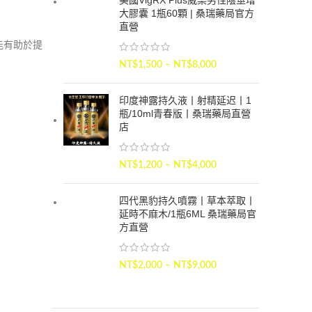
美國VigRX Plus威樂男性陰莖增
大膠囊 1瓶60顆 | 桑瑞藥局官方
直營
能有助於提
NT$
1,500
–
NT$
8,000
印度神露持久液丨射精延迟丨1
瓶/10ml青春版丨桑瑞藥局直營
店
NT$
1,200
–
NT$
4,000
四代黑豹持久噴霧丨草本萃取丨
延時不麻木/1瓶6ML 桑瑞藥局官
方直營
NT$
2,000
–
NT$
9,000