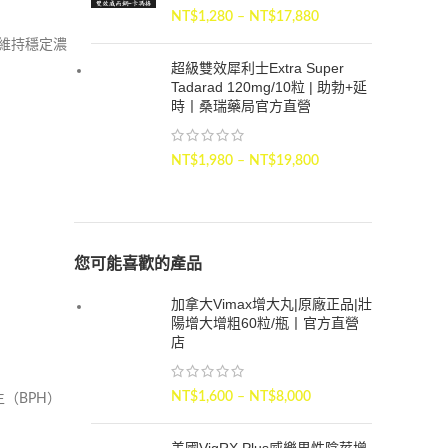
NT$
1,280
–
NT$
17,880
內維持穩定濃
超級雙效犀利士Extra Super
Tadarad 120mg/10粒 | 助勃+延
時丨桑瑞藥局官方直營
NT$
1,980
–
NT$
19,800
您可能喜歡的產品
加拿大Vimax增大丸|原廠正品|壯
陽增大增粗60粒/瓶丨官方直營
店
NT$
1,600
–
NT$
8,000
（BPH）