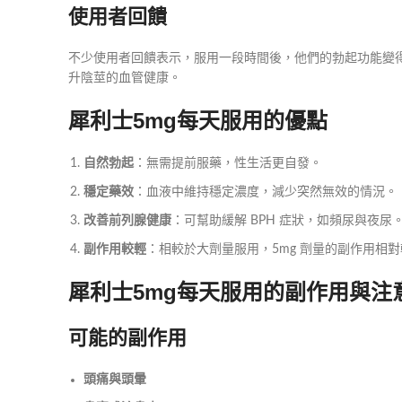
使用者回饋
不少使用者回饋表示，服用一段時間後，他們的勃起功能變得
升陰莖的血管健康。
犀利士5mg每天服用的優點
自然勃起
：無需提前服藥，性生活更自發。
穩定藥效
：血液中維持穩定濃度，減少突然無效的情況。
改善前列腺健康
：可幫助緩解 BPH 症狀，如頻尿與夜尿
副作用較輕
：相較於大劑量服用，5mg 劑量的副作用相
犀利士5mg每天服用的副作用與注
可能的副作用
頭痛與頭暈