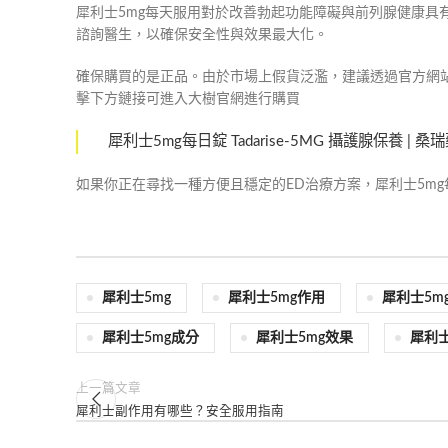
犀利士5mg每天服用對於改善勃起功能障礙與前列腺健康具
諮詢醫生，以確保安全性與效果最大化。
確保購買的是正品。由於市場上假貨泛濫，建議透過官方網
擊下方鏈接可進入大樹官網進行購買
犀利士5mg每日錠 Tadarise-5MG 攝護腺保養 | 
如果你正在尋找一種方便且穩定的ED治療方案，犀利士5m
犀利士5mg
犀利士5mg作用
犀利士5m
犀利士5mg成分
犀利士5mg效果
犀利士
上一篇文章
犀利士副作用有哪些？安全服用指南