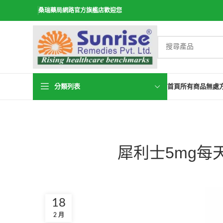
桑瑞藥局網路官方旗艦店歡迎您
分類列表
首頁
所有商品
無處
犀利士5mg每
18
2 月