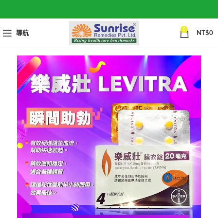
0
導航
NT$
0