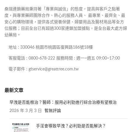
桑瑞連鎖藥局秉持著「專業與誠信」的態度，提高與客戶之黏著
度，與專業藥師團隊合作、熱心的服務人員、 最專業、最齊全、最
安心的購物環境，提供各式營養保健、婦嬰用品及醫材用品等全方
位服務；目前全台已有超過300家連鎖加盟據點，是全台最大處方婦
幼藥局。
地址 : 330046 桃園市桃園區復興路186號18樓
客服電話 : 0800-678-222 服務時間 : 週一~週五 09:00~17:00
電子郵件 : gtservice@greattree.com.tw
最新文章
早洩是否能根治？醫師：服用必利勁進行綜合治療有望根治
2026 年 3 月 3 日
暫無評論
手淫會導致早洩？必利勁是否能解決？