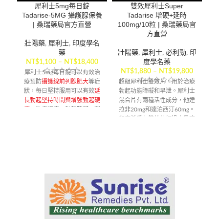
犀利士5mg每日錠
雙效犀利士Super
犀
Tadarise-5MG 攝護腺保養
Tadarise 增硬+延時
| 桑瑞藥局官方直營
100mg/10粒 | 桑瑞藥局官
方直營
壯陽藥
,
犀利士
,
印度學名
藥
壯陽藥
,
犀利士
,
必利勁
,
印
NT$
1,100
–
NT$
18,400
度學名藥
NT$
1,880
–
NT$
19,800
犀利士5mg每日錠可以有效治
印
療預防
攝護線前列腺肥大
等症
超級犀利士雙效片，用於治療
有
狀，每日堅持服用可以有效
延
勃起功能障礙和早泄。犀利士
長勃起堅持時間與增強勃起硬
混合片有兩種活性成分，他達
起
度
，治療陽痿，勃起障礙，劑
拉非20mg和達泊西汀60mg。
量小無副作用。
印度希愛力雙效片經過大量臨
【配送方式】
床驗證，希愛力效果遠超美國
犀利士，而且副作用小，無依
賴性。印度希愛力是雙效藥能
有效解決的男性陽痿、早洩等
問題，事前吃一顆，效果非常
顯著。
【配送方式】