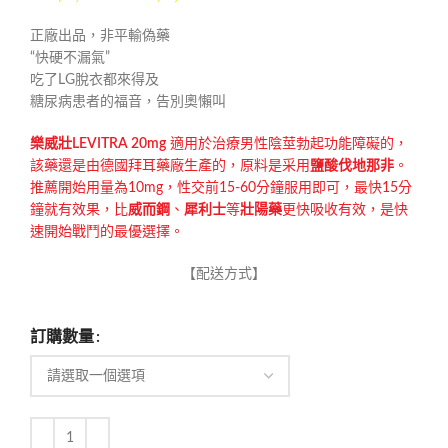
正廠出品，非平輸偽藥
“快硬不漏氣”
吃了LG脫衣都來得及
糖尿病患者的福音，告別奧懶叫
樂威壯LEVITRA 20mg
適用於治療男性陰莖勃起功能障礙的，
該藥還是由德國拜耳藥廠生產的，原料是采用
鹽酸伐地那非
。
推薦開始用量為10mg，性交前15-60分鐘服用即可，最快15分
鐘就有效果，比
威而鋼
、
犀利士
等
壯陽藥
更快吸收有效，是快
速開始戰鬥的最優選擇。
【配送方式】
訂購數量