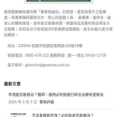
桑瑞連鎖藥局秉持著「專業與誠信」的態度，提高與客戶之黏著
度，與專業藥師團隊合作、熱心的服務人員、 最專業、最齊全、最
安心的購物環境，提供各式營養保健、婦嬰用品及醫材用品等全方
位服務；目前全台已有超過300家連鎖加盟據點，是全台最大處方婦
幼藥局。
地址 : 330046 桃園市桃園區復興路186號18樓
客服電話 : 0800-678-222 服務時間 : 週一~週五 09:00~17:00
電子郵件 : gtservice@greattree.com.tw
最新文章
早洩是否能根治？醫師：服用必利勁進行綜合治療有望根治
2026 年 3 月 3 日
暫無評論
手淫會導致早洩？必利勁是否能解決？