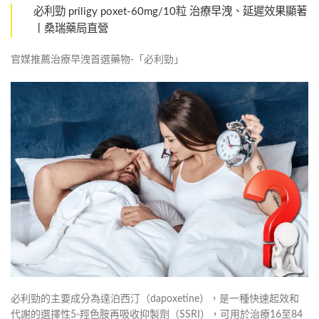
必利勁 priligy poxet-60mg/10粒 治療早洩、延遲效果顯著
丨桑瑞藥局直營
官媒推薦治療早洩首選藥物-「必利勁」
必利勁的主要成分為達泊西汀（dapoxetine），是一種快速起效和
代謝的選擇性5-羥色胺再吸收抑製劑（SSRI），可用於治療16至84