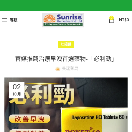
0
導航
NT$
0
壯陽藥
官媒推薦治療早洩首選藥物-「必利勁」
桑瑞藥局
02
10 月