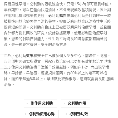
周歲男性早泄。必利勁的吸收速度快，只需1.5小時即可達到峰值，
半衰期短，可以在體內快速清除，不會出現藥效蓄積情況，因此副
作用相比抗抑郁藥物更輕。
必利勁購買
推薦必利勁是目前唯一一款
被批準用於治療男性早泄的藥物，被廣泛應用於臨床治療性生活時
間過短的問題。必利勁在臨床上已被廣泛應用於治療早泄，並且國
內外都有對其藥效的研究。統計數據顯示，使用必利勁治療早泄
後，患者的射精控製能力、性生活平均時長和滿意度都有顯著提
高，是一種非常有效、安全的治療方法。
此外，
必利勁效果
和安全性已被多個大型多中心、前瞻性、隨機、
安慰劑對照研究所證實，搭配行為治療可以更加有效地根治早泄情
況！使用必利勁治療早泄越早效果越好，例如在1-2年內出現早泄
時，早診斷、早治療，經過規律服藥，有80%以上的幾率可以根
除。而如果超過5年以上，早泄就比較難根除，這時就需要長期
.
服藥
治療。
副作用必利勁
必利勁作用
必利勁使用心得
必利勁功效