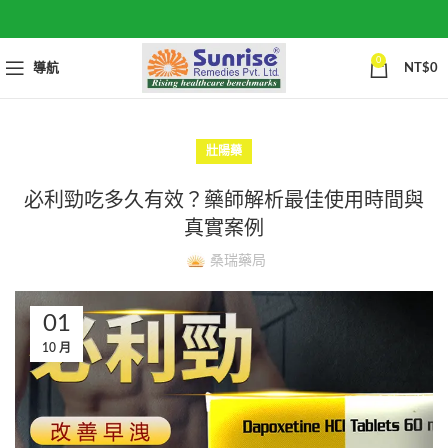
0
導航
NT$
0
壯陽藥
必利勁吃多久有效？藥師解析最佳使用時間與
真實案例
桑瑞藥局
01
10 月