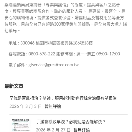
桑瑞連鎖藥局秉持著「專業與誠信」的態度，提高與客戶之黏著
度，與專業藥師團隊合作、熱心的服務人員、 最專業、最齊全、最
安心的購物環境，提供各式營養保健、婦嬰用品及醫材用品等全方
位服務；目前全台已有超過300家連鎖加盟據點，是全台最大處方婦
幼藥局。
地址 : 330046 桃園市桃園區復興路186號18樓
客服電話 : 0800-678-222 服務時間 : 週一~週五 09:00~17:00
電子郵件 : gtservice@greattree.com.tw
最新文章
早洩是否能根治？醫師：服用必利勁進行綜合治療有望根治
2026 年 3 月 3 日
暫無評論
手淫會導致早洩？必利勁是否能解決？
2026 年 2 月 27 日
暫無評論