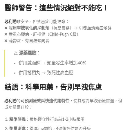
醫師警告：這些情況絕對不能吃！
必利勁
雖安全，但禁忌症可能致命：
❌ 服用
單胺氧化酶抑制劑
（抗憂鬱藥）→ 引發血清素症候群
❌ 嚴重心臟病、肝損傷（Child-Pugh C級）
❌ 躁鬱症、有自殺傾向者
⚠️
混藥風險
：
併用威而鋼 → 頭暈發生率增加40%
併用搖頭丸 → 致死性高血壓
結語：科學用藥，告別早洩焦慮
必利勁
的
可預測療效
與
快速代謝特性
，使其成為早洩治療首選，但
成功關鍵在於：
精準時機
：嚴格遵守性行為前1-2小時服用
劑量漸進
：從30mg開始，4週後評估是否升級