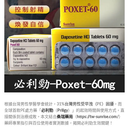
根據台灣男性學醫學會統計，
31%台灣男性受早洩（PE）困擾
，而
全球首款PE處方藥「
必利勁
（
Priligy
）」的起效時間與使用方式，直
接關係到治療成敗。本文結合
桑瑞藥局
（
https://tw-sunrise.com/
）
藥師專業指引與百位使用者實測數據，揭開必利勁生效關鍵！