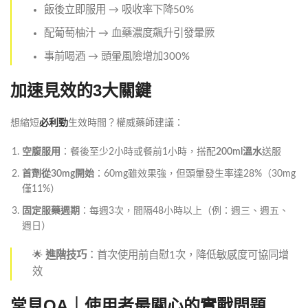
飯後立即服用 → 吸收率下降50%
配葡萄柚汁 → 血藥濃度飆升引發暈厥
事前喝酒 → 頭暈風險增加300%
加速見效的3大關鍵
想縮短
必利勁
生效時間？權威藥師建議：
空腹服用
：餐後至少2小時或餐前1小時，搭配
200ml溫水
送服
首劑從30mg開始
：60mg雖效果強，但頭暈發生率達28%（30mg
僅11%）
固定服藥週期
：每週3次，間隔48小時以上（例：週三、週五、
週日）
🌟
進階技巧
：首次使用前自慰1次，降低敏感度可協同增
效
常見QA｜使用者最關心的實戰問題