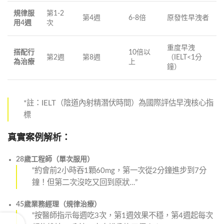
規律服
第1-2
第4週
6-8倍
原發性早洩者
用4週
次
重度早洩
搭配行
10倍以
第2週
第8週
（IELT<1分
為治療
上
鐘）
*註：IELT（陰道內射精潛伏時間）為國際評估早洩核心指
標
真實案例解析：
28歲工程師（單次服用）
“約會前2小時吞1顆60mg，第一次從2分鐘進步到7分
鐘！但第二次沒吃又回到原狀…”
45歲業務經理（規律治療）
“按醫師指示每週吃3次，第1週效果不穩，第4週起每次