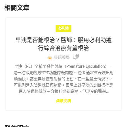
相關文章
必利勁
早洩是否能根治？醫師：服用必利勁進
行綜合治療有望根治
0
桑瑞藥局
早洩（PE）全稱早發性射精（Premature Ejaculation），
是一種常見的男性性功能障礙問題。 患者通常會表現出射
精過快，甚至無法控制射精的衝動。在一些嚴重情況下，
可能剛進入陰道就已經射精。國際上對早洩的診斷標準是
進入陰道後低於三分鐘即達到高潮，但現今的醫學...
繼續閱讀