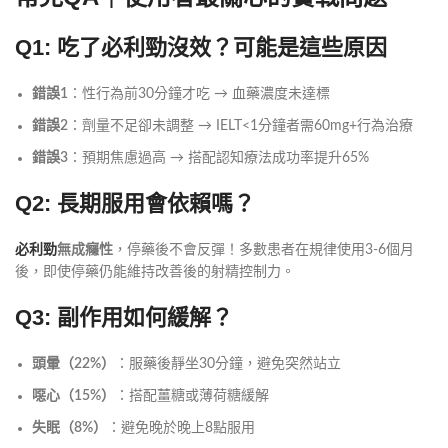
Q1: 吃了
必利勁
沒效？可能是這些原因
錯誤1
：性行為前30分鐘才吃 → 血藥濃度未達標
錯誤2
：劑量不足卻未調整 → IELT<1分鐘者需60mg+行為治療
錯誤3
：預期焦慮過高 → 搭配認知療法成功率提升65%
Q2: 長期服用會依賴嗎？
必利勁
無成癮性
，停藥後不會反彈！多數患者在規律使用3-6個月
後，即使停藥仍能維持改善後的射精控制力。
Q3: 副作用如何緩解？
頭暈（22%）
：服藥後靜坐30分鐘，避免突然站立
噁心（15%）
：搭配薑糖或薄荷糖緩解
失眠（8%）
：避免晚於晚上8點服用