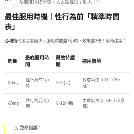
都能維持15分鐘，太太說像換了個人！”
最佳服用時機｜性行為前「精準時間
表」
必利勁
代謝速度極快，
服用時間差1小時，效果差3倍
！藥師建議：
最晚服用時
藥效持續
劑量
適用情境
間
期
性行為前
1小
輕度早洩（IELT>2分
30mg
3-4小時
時
鐘）
性行為前
2小
中重度早洩（IELT<2分
60mg
8-12小時
時
鐘）
⚠️
致命錯誤
：