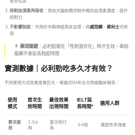
安全性高
抑制血清素再吸收
：增加大腦射精控制中樞的血清素濃度，提升
控制力
不影響勃起
：作用於中樞神經而非血管，與
威而鋼
、
犀利士
可併
用
💊
藥理關鍵
：必利勁需在「性刺激存在」時才生效，單純
服藥不會延長勃起時間
實測數據｜必利勁吃多久才有效？
不同使用方式效果差異巨大，根據2024年台北榮總臨床報告：
使用
首次生
最佳效果
IELT延
適用人群
模式
效時間
出現時間
長時間*
單次服
1-3小
當次性行
3-4倍
偶發性早洩者
用
時
為