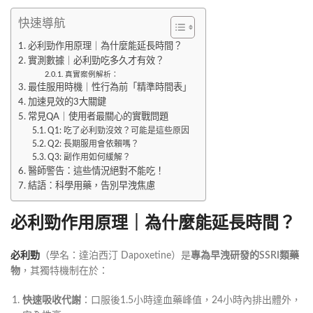
快速導航
必利勁作用原理｜為什麼能延長時間？
實測數據｜必利勁吃多久才有效？
真實案例解析：
最佳服用時機｜性行為前「精準時間表」
加速見效的3大關鍵
常見QA｜使用者最關心的實戰問題
Q1: 吃了必利勁沒效？可能是這些原因
Q2: 長期服用會依賴嗎？
Q3: 副作用如何緩解？
醫師警告：這些情況絕對不能吃！
結語：科學用藥，告別早洩焦慮
必利勁作用原理｜為什麼能延長時間？
必利勁
（學名：達泊西汀 Dapoxetine）是
專為早洩研發的SSRI類藥
物
，其獨特機制在於：
快速吸收代謝
：口服後1.5小時達血藥峰值，24小時內排出體外，