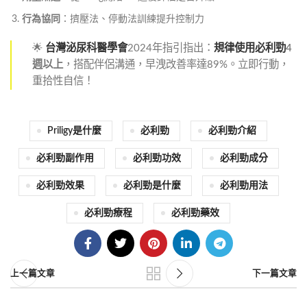
行為協同
：擠壓法、停動法訓練提升控制力
🌟
台灣泌尿科醫學會
2024年指引指出：
規律使用必利勁
4
週以上
，搭配伴侶溝通，早洩改善率達89%。立即行動，
重拾性自信！
Priligy是什麼
必利勁
必利勁介紹
必利勁副作用
必利勁功效
必利勁成分
必利勁效果
必利勁是什麼
必利勁用法
必利勁療程
必利勁藥效
上一篇文章
下一篇文章