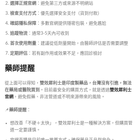
選擇正規官網
：避免第三方或來源不明網站
檢查支付方式
：優先選擇安全支付（貨到付款）
確認隱私保障
：多數官網提供隱密包裝，避免尷尬
追蹤物流
：通常3-5天內可收到
首次使用劑量
：建議從低劑量開始，由醫師評估是否需要調整
定期評估
：若有副作用或效果不足，應回診檢討
藥師提醒
從上面可以得知，
雙效犀利士是印度製藥品，台灣沒有引進，無法
在藥局或醫院買到
。目前最安全的購買方式，就是透過
雙效犀利士
官網
，避免假藥、非法管道或不明來源帶來的風險。
📌
藥師提醒
：
想改善「不硬＋太快」，雙效犀利士是一種解決方案，但購買管
道一定要謹慎。