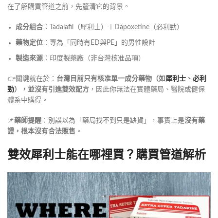
在了解購買管道之前，先釐清它的背景。
成分組合
：Tadalafil（犀利士）＋Dapoxetine（必利勁）
藥物定位
：專為「同時有ED與PE」的男性設計
製造來源
：印度製藥廠（非台灣核准品項）
👉關鍵就在於：
台灣目前只有核准單一成分藥物（如
犀利士
、
必利
勁
），並沒有引進雙效配方
，因此你無法在實體藥局、醫院或健保
體系中購得。
📌
藥師提醒
：別誤以為「藥局找不到只是缺貨」，事實上是
沒有藥
證，根本沒有合法販售
。
雙效犀利士能在哪裡買？購買管道解析