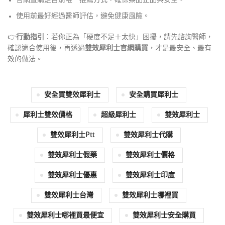
官網直購是目前唯一推薦方式，確保藥品正品與安全。
使用前最好經過醫師評估，避免健康風險。
👉
行動指引
：若你正為「硬度不足＋太快」困擾，請先諮詢醫師，
確認適合使用後，再透過
雙效犀利士官網購買
，才是最安全、最有
效的做法。
安全買雙效犀利士
安全購買犀利士
犀利士雙效價格
超級犀利士
雙效犀利士
雙效犀利士ptt
雙效犀利士代購
雙效犀利士假藥
雙效犀利士價格
雙效犀利士優惠
雙效犀利士印度
雙效犀利士台灣
雙效犀利士哪裡買
雙效犀利士哪裡買最便宜
雙效犀利士安全購買