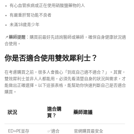
有心血管疾病或正在使用硝酸鹽藥物的人
有嚴重肝腎功能不良者
未滿18歲青少年
📌
藥師提醒
：購買前最好先諮詢醫師或藥師，確保自身健康狀況適
合使用。
你是否適合使用雙效犀利士？
在考慮購買之前，很多人會擔心「到底自己適不適合？」。其實，
雙效犀利士並非人人都能用，必須先看清楚自身的狀況與需求，才
能做出正確選擇。以下這張表格，能幫助你快速判斷自己是否適合
購買。
適合購
狀況
藥師建議
買？
ED+PE並存
✅適合
官網購買最安全