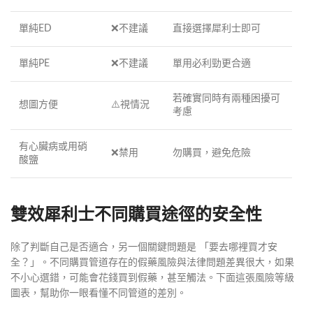
單純ED
❌不建議
直接選擇犀利士即可
單純PE
❌不建議
單用必利勁更合適
若確實同時有兩種困擾可
想圖方便
⚠️視情況
考慮
有心臟病或用硝
❌禁用
勿購買，避免危險
酸鹽
雙效犀利士不同購買途徑的安全性
除了判斷自己是否適合，另一個關鍵問題是 「要去哪裡買才安
全？」。不同購買管道存在的假藥風險與法律問題差異很大，如果
不小心選錯，可能會花錢買到假藥，甚至觸法。下面這張風險等級
圖表，幫助你一眼看懂不同管道的差別。