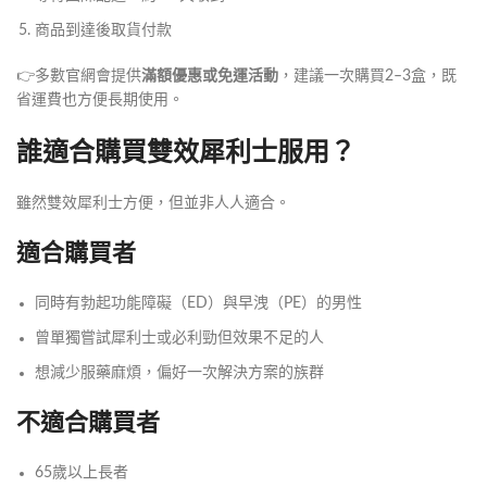
商品到達後取貨付款
👉多數官網會提供
滿額優惠或免運活動
，建議一次購買2–3盒，既
省運費也方便長期使用。
誰適合購買雙效犀利士服用？
雖然雙效犀利士方便，但並非人人適合。
適合購買者
同時有勃起功能障礙（ED）與早洩（PE）的男性
曾單獨嘗試犀利士或必利勁但效果不足的人
想減少服藥麻煩，偏好一次解決方案的族群
不適合購買者
65歲以上長者