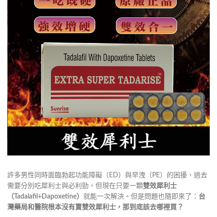
許多男性同時面臨勃起功能障礙（ED）與早洩（PE）的困擾，過去
需要分別吃犀利士與必利勁，但現在只要一顆
雙效犀利士
（Tadalafil+Dapoxetine）
就能一次解決。但是問題也隨即來了：
台
灣藥局和醫院根本沒有賣雙效犀利士，那到底該去哪裡買？