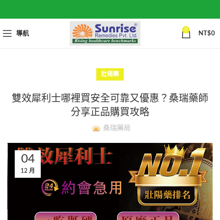
0
導航
NT$
0
壯陽藥
雙效犀利士哪裡買安全可靠又優惠？桑瑞藥師
分享正品購買攻略
桑瑞藥局
04
12 月