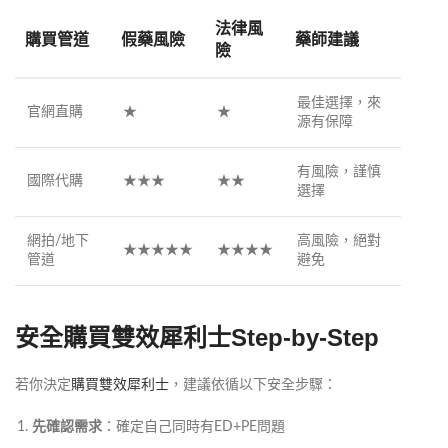
法律風
購買管道
假藥風險
藥師建議
險
最佳選擇，來
官網直購
★
★
源有保障
有風險，謹慎
國際代購
★★★
★★
選擇
網拍/地下
高風險，絕對
★★★★★
★★★★
管道
避免
安全購買雙效犀利士Step-by-Step
若你決定
購買雙效犀利士
，建議依循以下安全步驟：
先確認需求
：確定自己同時有ED+PE問題