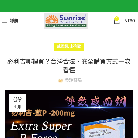
0
導航
NT$
0
,
威而鋼
必利勁
必利吉哪裡買？台灣合法、安全購買方式一次
看懂
桑瑞藥局
09
1 月