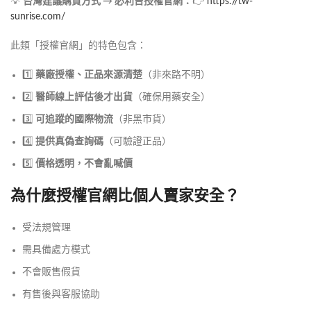
💡
台灣建議購買方式 → 必利吉授權官網：
👉
https://tw-
sunrise.com/
此類「授權官網」的特色包含：
1️⃣
藥廠授權、正品來源清楚
（非來路不明）
2️⃣
醫師線上評估後才出貨
（確保用藥安全）
3️⃣
可追蹤的國際物流
（非黑市貨）
4️⃣
提供真偽查詢碼
（可驗證正品）
5️⃣
價格透明，不會亂喊價
為什麼授權官網比個人賣家安全？
受法規管理
需具備處方模式
不會販售假貨
有售後與客服協助