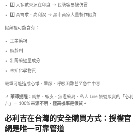
2️⃣ 大多數來源在印度 → 包裝容易被仿冒
3️⃣ 高需求、高利潤 → 黑市商家大量製作假貨
假藥裡可能含有：
工業藥粉
鎮靜劑
壯陽藥過量成分
未知化學物質
嚴重可能造成心悸、暈厥、呼吸困難甚至急性中毒。
📌
藥師提醒：
網拍、蝦皮、無證藥局、私人 Line 帳號販賣的「必利
吉」＝
100% 來源不明、極高機率是假貨。
必利吉在台灣的安全購買方式：授權官
網是唯一可靠管道