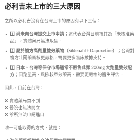
必利吉未上市的三大原因
之所以必利吉沒有在台灣上市的原因有以下三個：
1️⃣
尚未向台灣提交上市申請；
這代表台灣目前視其為「未核准藥
品」，實體藥局無法販售。
2️⃣
屬於複方高劑量雙效藥物（Sildenafil + Dapoxetine）；
台灣對
複方壯陽藥審核更嚴格，需要更多臨床數據支持。
3️⃣
日本、台灣等保守市場通常不販售此類 200mg 大劑量雙效配
方；
因劑量高、風險較單效藥高，需要更嚴格的醫生評估。
因此，目前在台灣：
❌ 實體藥局買不到
❌ 醫院也無法開立
❌ 診所無法申請進口
唯一可能取得的方式，就是：