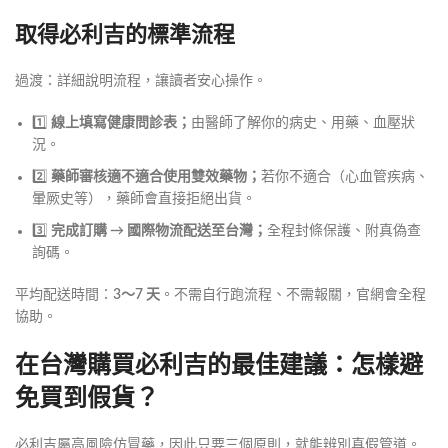
取得必利吉的標準流程
過渡：詳細說明流程，讓讀者安心操作。
1️⃣
線上填寫健康問診表；
由醫師了解你的病史、用藥、血壓狀
況。
2️⃣
藥師審核適不適合使用雙效藥物；
若你不適合（心血管疾病、
暈厥史等），藥師會直接拒絕出貨。
3️⃣
完成訂購 → 國際物流配送至台灣；
全程封條保護、附真偽查
詢碼。
平均配送時間：
3～7 天
。不需自行跑流程、不需報關，官網會全程
協助。
在台灣購買必利吉的最佳建議：怎樣避
免買到假貨？
必利吉屬高風險仿冒藥，因此只要三個原則，就能辨別真假管道。