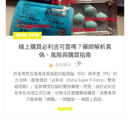
,
威而鋼
必利勁
線上購買必利吉可靠嗎？藥師解析真
偽、風險與購買指南
0
桑瑞藥局
許多男性在搜尋改善勃起功能障礙（ED）與早洩（PE）的
方法時，都會遇到「必利吉（Extra Super P-Force／雙效
威而鋼）」這款備受討論的雙效藥物。然而，由於必利吉
並未在台灣正式引進，也無法在實體藥局購買，消費者常
只能依賴「網購」。問題是——網路上真假...
繼續閱讀