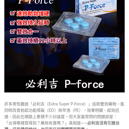
許多男性聽過「必利吉（Extra Super P-Force）」這款雙效藥物，能
同時改善勃起功能障礙（ED）與早洩（PE），效果明顯、起效迅
速，因此在網路上累積不少討論度。但大家最常問的問題卻是：
「台灣哪裡買得到？藥局有賣嗎？」真相是——
必利吉沒有引進台