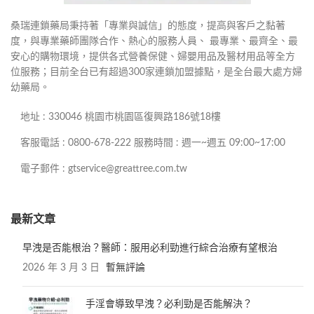
桑瑞連鎖藥局秉持著「專業與誠信」的態度，提高與客戶之黏著
度，與專業藥師團隊合作、熱心的服務人員、 最專業、最齊全、最
安心的購物環境，提供各式營養保健、婦嬰用品及醫材用品等全方
位服務；目前全台已有超過300家連鎖加盟據點，是全台最大處方婦
幼藥局。
地址 : 330046 桃園市桃園區復興路186號18樓
客服電話 : 0800-678-222 服務時間 : 週一~週五 09:00~17:00
電子郵件 : gtservice@greattree.com.tw
最新文章
早洩是否能根治？醫師：服用必利勁進行綜合治療有望根治
2026 年 3 月 3 日
暫無評論
手淫會導致早洩？必利勁是否能解決？