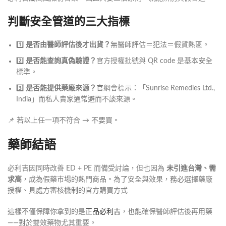
判斷安全管道的三大指標
1️⃣
是否由醫師評估後才出貨？
無醫師評估＝犯法＝假貨熱區。
2️⃣
是否能查詢真偽驗證？
官方授權批號與 QR code 是基本安全
標準。
3️⃣
是否能提供藥廠來源？
官網會標示：「Sunrise Remedies Ltd.,
India」而私人賣家通常避而不談來源。
📌 若以上任一項不符合 → 不要買。
藥師結語
必利吉因同時改善 ED + PE 而備受討論，但也因為
未引進台灣、需
求高
，成為假藥市場的熱門商品。為了安全與效果，務必選擇藥廠
授權、具處方審核機制的官方購買方式
這樣不僅保障你拿到的是
正品必利吉
，也能確保醫師評估後再用藥
——對於雙效藥物尤其重要。