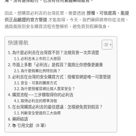
灣、沒有健保給付、也沒有任何實體藥局販售。
因此，想購買必利吉的台灣民眾，需要透過
授權、可信度高、能提
供正品驗證的官方管道
才能取得。今天，我們藥師將帶你從法規、
通路風險到安全購買流程完整解析，避免買到假藥傷身。
快速導航
為什麼必利吉在台灣買不到？法規背景一次弄清楚
必利吉未上市的三大原因
市面上多數「必利吉」是假貨？風險比你想像更嚴重
為什麼假藥比例特別高？
必利吉在台灣的安全購買方式：授權官網是唯一可靠管道
安全、可靠的購買方式
為什麼授權官網比個人賣家安全？
購買流程——三步驟取得你的必利吉
取得必利吉的標準流程
在台灣購買必利吉的最佳建議：怎樣避免買到假貨？
判斷安全管道的三大指標
藥師結語
📚 引用文獻（8 筆）